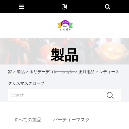
製品
家
>
製品
>
ホリデーデコレーション
>
正月用品
> レディース
クリスマスグローブ
すべての製品
パーティーマスク