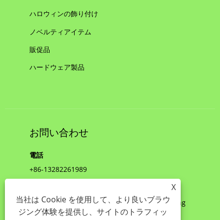
ハロウィンの飾り付け
ノベルティアイテム
販促品
ハードウェア製品
お問い合わせ
電話
+86-13282261989
X
Add
当社は Cookie を使用して、より良いブラウ
中国寧波市鄞州区 Kangcheng Sunshine Building
ジング体験を提供し、サイトのトラフィッ