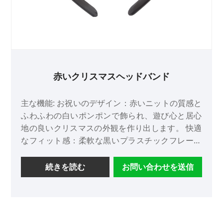
赤いクリスマスヘッドバンド
主な機能: お祝いのデザイン：赤いニットの質感と
ふわふわの白いポンポンで飾られ、遊び心と居心
地の良いクリスマスの外観を作り出します。 快適
なフィット感：柔軟な黒いプラスチックフレーム
と柔らかい糸のカバーで作られており、頭にしっ
かりと優しくフィットします。 多彩なスタイル：
続きを読む
お問い合わせを送信
プリンセススタイルの魅力と季節のセンスを融合
させ、フレッシュでスイートな美学を求める女性
に最適です。 高品質の職人技：金華で細部までこ
だわって生産されており、耐久性と安定した品質