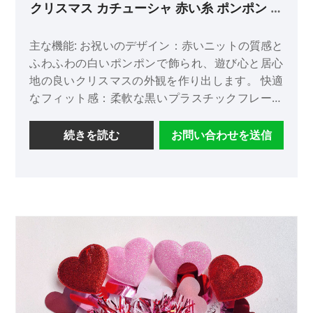
クリスマス カチューシャ 赤い糸 ポンポン レ
ディース ヘッドドレス
主な機能: お祝いのデザイン：赤いニットの質感と
ふわふわの白いポンポンで飾られ、遊び心と居心
地の良いクリスマスの外観を作り出します。 快適
なフィット感：柔軟な黒いプラスチックフレーム
と柔らかい糸のカバーで作られており、頭にしっ
かりと優しくフィットします。 多彩なスタイル：
続きを読む
お問い合わせを送信
プリンセススタイルの魅力と季節のセンスを融合
させ、フレッシュでスイートな美学を求める女性
に最適です。 高品質の職人技：金華で細部までこ
だわって生産されており、耐久性と安定した品質
を保証します。 季節の魅力: 2023 年秋にリリース
され、ホリデー ギフトや季節のプロモーションに
最適です。